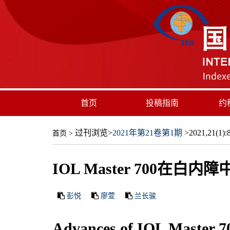
首页
投稿指南
约
过刊浏览
>
2021年第21卷第1期
>2021,21(1):8
首页
>
IOL Master 700在
彭悦
廖萱
兰长骏
Advances of IOL Master 70