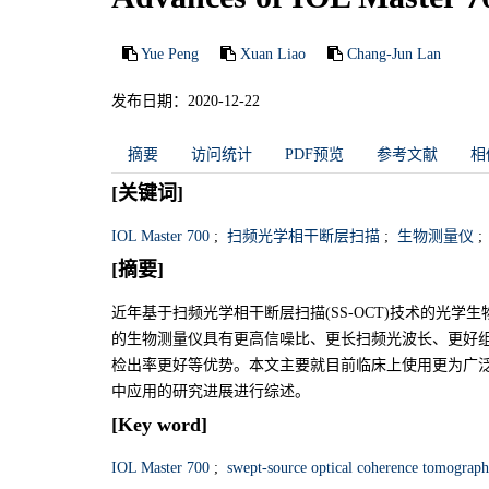
Yue Peng
Xuan Liao
Chang-Jun Lan
发布日期：2020-12-22
摘要
访问统计
PDF预览
参考文献
相
[关键词]
IOL Master 700
;
扫频光学相干断层扫描
;
生物测量仪
;
[摘要]
近年基于扫频光学相干断层扫描(SS-OCT)技术的光学
的生物测量仪具有更高信噪比、更长扫频光波长、更好组
检出率更好等优势。本文主要就目前临床上使用更为广泛的基于S
中应用的研究进展进行综述。
[Key word]
IOL Master 700
;
swept-source optical coherence tomograp