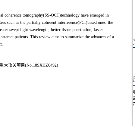
ptical coherence tomography(SS-OCT)technology have emerged in
ers such as the partially coherent interference(PCI)based ones, the
ater swept light wavelength, better tissue penetration, faster
 cataract patients. This review aims to summarize the advances of a
t.
攻关项目(No.18SXHZ0492)