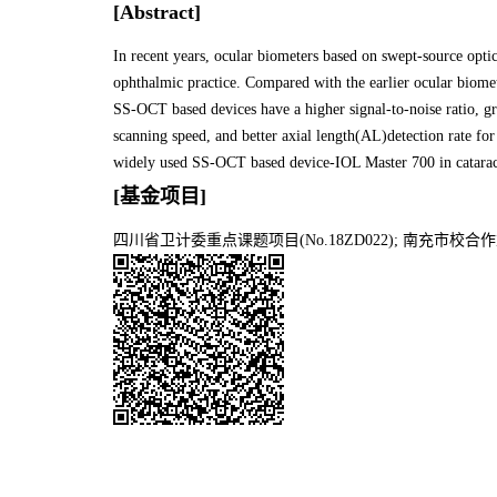
[Abstract]
In recent years, ocular biometers based on swept-source o
ophthalmic practice. Compared with the earlier ocular biomet
SS-OCT based devices have a higher signal-to-noise ratio, gre
scanning speed, and better axial length(AL)detection rate for
widely used SS-OCT based device-IOL Master 700 in catarac
[基金项目]
四川省卫计委重点课题项目(No.18ZD022); 南充市校合作重大