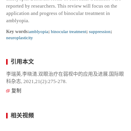
reported by researchers. This review will focus on the
application and progress of binocular treatment in
amblyopia.
Key words:
amblyopia
;
binocular treatment
;
suppression
;
neuroplasticity
引用本文
李瑞英,李晓清.双眼治疗在弱视中的应用及进展.国际眼
科杂志, 2021,21(2):275-278.
复制
相关视频