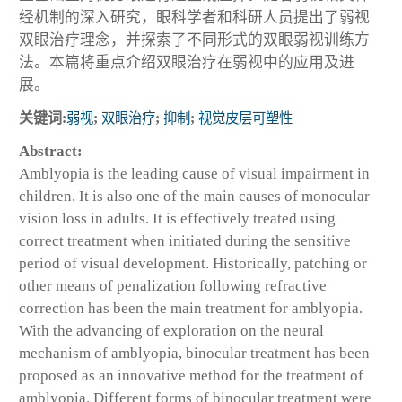
经机制的深入研究，眼科学者和科研人员提出了弱视
双眼治疗理念，并探索了不同形式的双眼弱视训练方
法。本篇将重点介绍双眼治疗在弱视中的应用及进
展。
关键词:
弱视
;
双眼治疗
;
抑制
;
视觉皮层可塑性
Abstract:
Amblyopia is the leading cause of visual impairment in
children. It is also one of the main causes of monocular
vision loss in adults. It is effectively treated using
correct treatment when initiated during the sensitive
period of visual development. Historically, patching or
other means of penalization following refractive
correction has been the main treatment for amblyopia.
With the advancing of exploration on the neural
mechanism of amblyopia, binocular treatment has been
proposed as an innovative method for the treatment of
amblyopia. Different forms of binocular treatment were