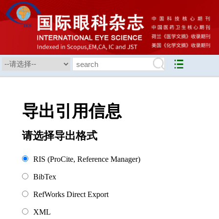
导出引用信息
请选择导出格式
RIS (ProCite, Reference Manager)
BibTex
RefWorks Direct Export
XML