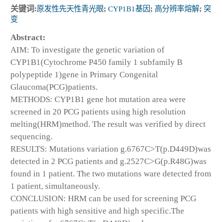
关键词:
原发性先天性青光眼
;
CYP1B1基因
;
高分辨率熔解
;
突
变
Abstract:
AIM: To investigate the genetic variation of
CYP1B1(Cytochrome P450 family 1 subfamily B
polypeptide 1)gene in Primary Congenital
Glaucoma(PCG)patients.
METHODS: CYP1B1 gene hot mutation area were
screened in 20 PCG patients using high resolution
melting(HRM)method. The result was verified by direct
sequencing.
RESULTS: Mutations variation g.6767C>T(p.D449D)was
detected in 2 PCG patients and g.2527C>G(p.R48G)was
found in 1 patient. The two mutations ware detected from
1 patient, simultaneously.
CONCLUSION: HRM can be used for screening PCG
patients with high sensitive and high specific.The