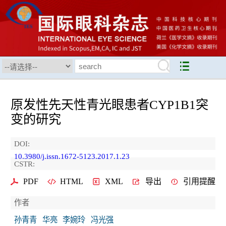
原发性先天性青光眼患者CYP1B1突
变的研究
DOI:
10.3980/j.issn.1672-5123.2017.1.23
CSTR:
PDF
HTML
XML
导出
引用提醒
作者
孙青青
华亮
李婉玲
冯光强