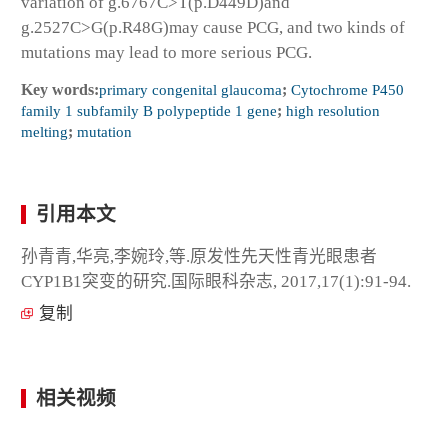
variation of g.6767C>T(p.D449D)and
g.2527C>G(p.R48G)may cause PCG, and two kinds of
mutations may lead to more serious PCG.
Key words:
primary congenital glaucoma
;
Cytochrome P450
family 1 subfamily B polypeptide 1 gene
;
high resolution
melting
;
mutation
引用本文
孙青青,华亮,李婉玲,等.原发性先天性青光眼患者
CYP1B1突变的研究.国际眼科杂志, 2017,17(1):91-94.
复制
相关视频