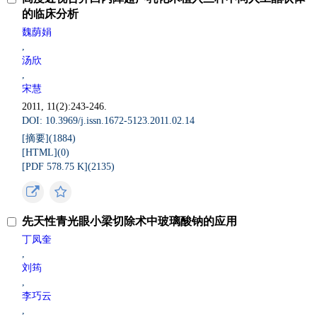
的临床分析
魏荫娟
,
汤欣
,
宋慧
2011, 11(2):243-246.
DOI: 10.3969/j.issn.1672-5123.2011.02.14
[摘要](
1884
)
[HTML](
0
)
[PDF 578.75 K](
2135
)
先天性青光眼小梁切除术中玻璃酸钠的应用
丁凤奎
,
刘筠
,
李巧云
,