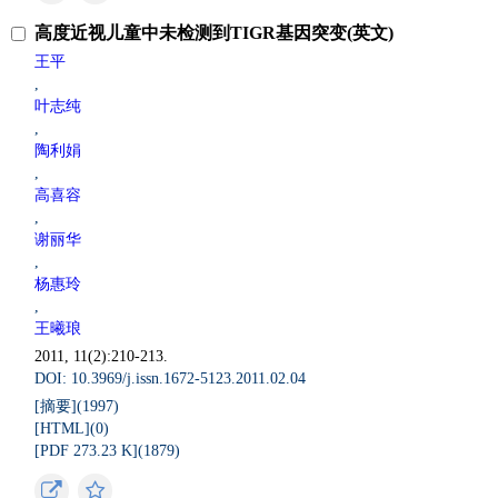
高度近视儿童中未检测到TIGR基因突变(英文)
王平
,
叶志纯
,
陶利娟
,
高喜容
,
谢丽华
,
杨惠玲
,
王曦琅
2011, 11(2):210-213.
DOI: 10.3969/j.issn.1672-5123.2011.02.04
[摘要](
1997
)
[HTML](
0
)
[PDF 273.23 K](
1879
)