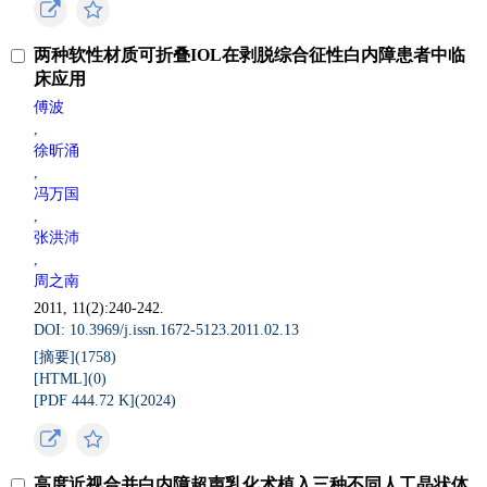
两种软性材质可折叠IOL在剥脱综合征性白内障患者中临
床应用
傅波
,
徐昕涌
,
冯万国
,
张洪沛
,
周之南
2011, 11(2):240-242.
DOI: 10.3969/j.issn.1672-5123.2011.02.13
[摘要](
1758
)
[HTML](
0
)
[PDF 444.72 K](
2024
)
高度近视合并白内障超声乳化术植入三种不同人工晶状体