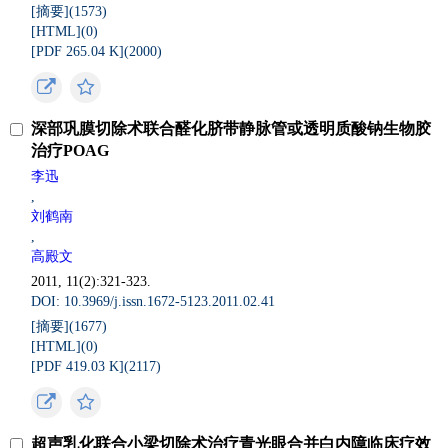
[摘要](
1573
)
[HTML](
0
)
[PDF 265.04 K](
2000
)
深部巩膜切除术联合醛化脐带静脉管或透明质酸钠生物胶
治疗POAG
李迅
,
刘鹤南
,
高殿文
2011, 11(2):321-323.
DOI: 10.3969/j.issn.1672-5123.2011.02.41
[摘要](
1677
)
[HTML](
0
)
[PDF 419.03 K](
2117
)
超声乳化联合小梁切除术治疗青光眼合并白内障临床疗效