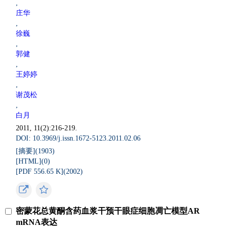
,
庄华
,
徐巍
,
郭健
,
王婷婷
,
谢茂松
,
白月
2011, 11(2):216-219.
DOI: 10.3969/j.issn.1672-5123.2011.02.06
[摘要](
1903
)
[HTML](
0
)
[PDF 556.65 K](
2002
)
密蒙花总黄酮含药血浆干预干眼症细胞凋亡模型AR
mRNA表达