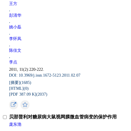
王方
,
彭清华
,
姚小磊
,
李怀凤
,
陈佳文
,
李点
2011, 11(2):220-222.
DOI: 10.3969/j.issn.1672-5123.2011.02.07
[摘要](
1685
)
[HTML](
0
)
[PDF 387.09 K](
2037
)
贝那普利对糖尿病大鼠视网膜微血管病变的保护作用
庞东渤
,