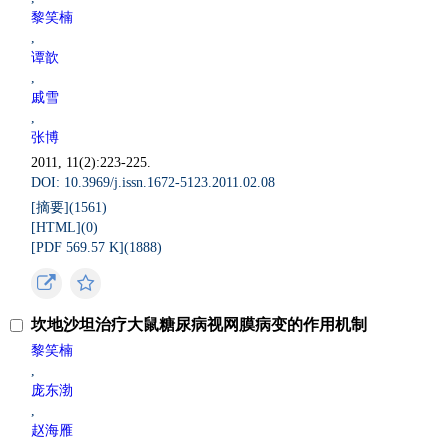
黎笑楠
,
谭歆
,
戚雪
,
张博
2011, 11(2):223-225.
DOI: 10.3969/j.issn.1672-5123.2011.02.08
[摘要](
1561
)
[HTML](
0
)
[PDF 569.57 K](
1888
)
坎地沙坦治疗大鼠糖尿病视网膜病变的作用机制
黎笑楠
,
庞东渤
,
赵海雁