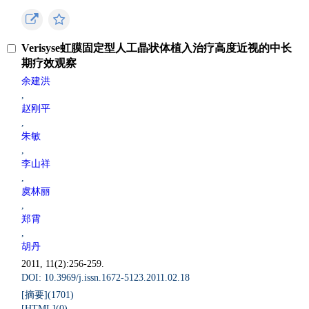
Verisyse虹膜固定型人工晶状体植入治疗高度近视的中长
期疗效观察
余建洪
,
赵刚平
,
朱敏
,
李山祥
,
虞林丽
,
郑霄
,
胡丹
2011, 11(2):256-259.
DOI: 10.3969/j.issn.1672-5123.2011.02.18
[摘要](
1701
)
[HTML](
0
)