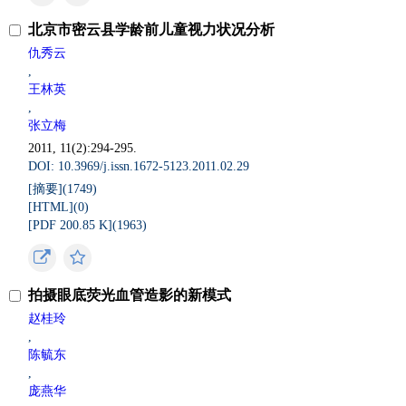
北京市密云县学龄前儿童视力状况分析
仇秀云
,
王林英
,
张立梅
2011, 11(2):294-295.
DOI: 10.3969/j.issn.1672-5123.2011.02.29
[摘要](
1749
)
[HTML](
0
)
[PDF 200.85 K](
1963
)
拍摄眼底荧光血管造影的新模式
赵桂玲
,
陈毓东
,
庞燕华