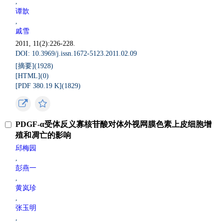
,
谭歆
,
戚雪
2011, 11(2):226-228.
DOI: 10.3969/j.issn.1672-5123.2011.02.09
[摘要](
1928
)
[HTML](
0
)
[PDF 380.19 K](
1829
)
PDGF-α受体反义寡核苷酸对体外视网膜色素上皮细胞增
殖和凋亡的影响
邱梅园
,
彭燕一
,
黄岚珍
,
张玉明
,