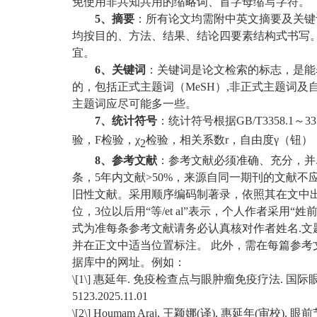
免使用非共知共用的缩略词、首字母缩写字符。
5
、摘要
：所有论文均需附中英文摘要及关键
均按目的、方法、结果、结论四要素结构式书写
宜。
6
、关键词
：关键词是论文检索的标志，是能
的，包括正式主题词（
MeSH
）
,
非正式主题词及
主题词应尽可能多一些。
7
、统计符号
：统计符号根据
GB/T3358.1
～
33
验，
F
检验，χ
检验，相关系数
r
，自由度γ（钮）
2
8
、参考文献
：参考文献必须准确、充分，并
条，
5
年内文献
>50%
，来源自同一期刊的文献不
旧性文献。采用顺序编码制著录，依照其在文中
位，
3
位以后用“等
/et al
”表示，个人作者采用“姓
式为准每条参考文献请务必认真核对作者姓名
.
文
并在正文中适当位置标注。
此外，需在每篇参考
据库中的网址。例如：
\[1\]
惠延年
.
免疫检查点与眼肿瘤免疫疗法
.
国际
5123.2025.11.01
\[2\] Houmam Araj,
王颖娜
(
译
),
惠延年
(
审校
).
眼前