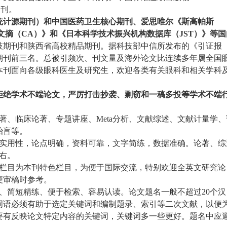
月刊。
统计源期刊）和中国医药卫生核心期刊、爱思唯尔《斯高帕斯
文摘（
CA
）》和《日本科学技术振兴机构数据库（
JST
）》等国
技期刊和陕西省高校精品期刊。据科技部中信所发布的《引证报
期刊前三名。总被引频次、刊文量及海外论文比连续多年属全国
本刊面向各级眼科医生及研究生，欢迎各类有关眼科和相关学科
拒绝学术不端论文，严厉打击抄袭、剽窃和一稿多投等学术不端
著、临床论著、专题讲座、
Meta
分析、文献综述、文献计量学、
治盲等。
实用性，论点明确，资料可靠，文字简练，数据准确。论著、综
右。
栏目为本刊特色栏目，为便于国际交流，特别欢迎全英文研究论
便审稿时参考。
、简短精练、便于检索、容易认读。论文题名一般不超过
20
个汉
词语必须有助于选定关键词和编制题录、索引等二次文献，以便
要有反映论文特定内容的关键词，关键词多一些更好。题名中应