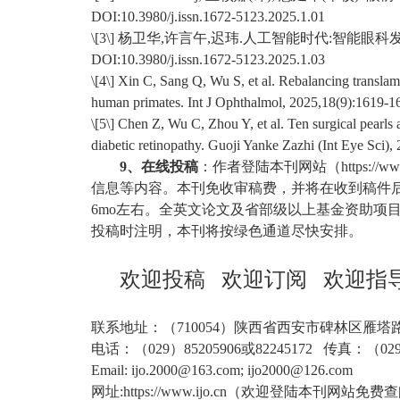
DOI:10.3980/j.issn.1672-5123.2025.1.01
\[3\]
杨卫华
,
许言午
,
迟玮
.
人工智能时代
:
智能眼科
DOI:10.3980/j.issn.1672-5123.2025.1.03
\[4\] Xin C, Sang Q, Wu S, et al. Rebalancing translam
human primates. Int J Ophthalmol, 2025,18(9):1619-1
\[5\] Chen Z, Wu C, Zhou Y, et al. Ten surgical pearls
diabetic retinopathy. Guoji Yanke Zazhi (Int Eye Sci
9
、在线投稿
：作者登陆本刊网站（
https://ww
信息等内容。本刊免收审稿费，并将在收到稿件
6mo
左右。全英文论文及省部级以上基金资助项
投稿时注明，本刊将按绿色通道尽快安排。
欢迎投稿
欢迎订阅
欢迎指
联系地址：（
710054
）陕西省西安市碑林区雁塔
电话：（
029
）
85205906
或
82245172
传真：（
02
Email: ijo.2000@163.com; ijo2000@126.com
网址
:https://www.ijo.cn
（欢迎登陆本刊网站免费查